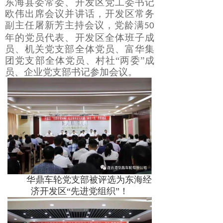
东海县委常委、开发区党工委书记
欧伟出席会议并讲话，开发区常务
副主任屠新芳主持会议，党龄满
50
年的党员代表、开发区全体班子成
员、机关党支部全体党员、富华集
团党支部全体党员、村社“两委”成
员、企业党支部书记参加会议。
华鼎车轮党支部被评选为东海经
济开发区
“先进党组织”！